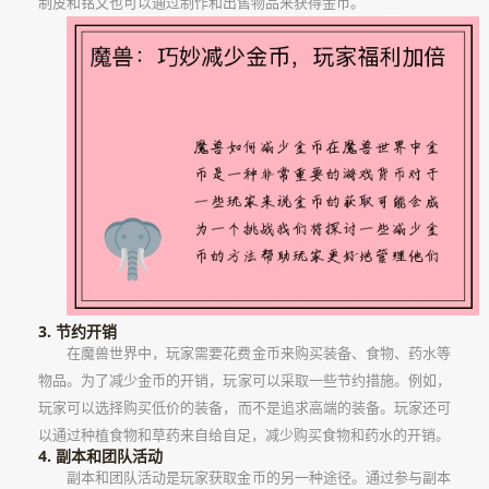
制皮和铭文也可以通过制作和出售物品来获得金币。
3. 节约开销
在魔兽世界中，玩家需要花费金币来购买装备、食物、药水等
物品。为了减少金币的开销，玩家可以采取一些节约措施。例如，
玩家可以选择购买低价的装备，而不是追求高端的装备。玩家还可
以通过种植食物和草药来自给自足，减少购买食物和药水的开销。
4. 副本和团队活动
副本和团队活动是玩家获取金币的另一种途径。通过参与副本