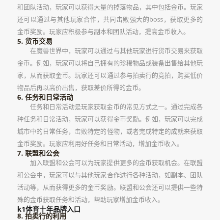
和团队活动，玩家可以获得大量的掉落物品，其中包括金币。玩家
还可以通过与其他玩家合作，共同击败强大的boss，获取更多的
金币奖励。玩家应积极参与副本和团队活动，提高金币收入。
5. 货币交易
在魔兽世界中，玩家可以通过与其他玩家进行货币交易来获取
金币。例如，玩家可以将自己拥有的珍稀物品或装备出售给其他玩
家，从而获取金币。玩家还可以通过参与拍卖行的竞拍，购买低价
物品后再以高价出售，获取差价所得的金币。
6. 任务和日常活动
任务和日常活动是玩家获取金币的常见方式之一。通过完成各
种任务和日常活动，玩家可以获得金币奖励。例如，玩家可以完成
城市中的日常任务，击败特定的怪物，或者完成特定的成就来获取
金币奖励。玩家应利用好任务和日常活动，增加金币收入。
7. 联盟和公会
加入联盟和公会可以为玩家提供更多的金币获取机会。在联盟
和公会中，玩家可以与其他玩家合作进行各种活动，如副本、团队
活动等，从而获得更多的金币奖励。联盟和公会还可以提供一些特
殊的金币获取任务和活动，帮助玩家增加金币收入。
k1体育十年品牌入口
8. 拍卖行的利用