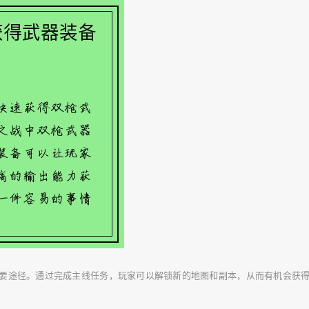
要途径。通过完成主线任务，玩家可以解锁新的地图和副本，从而有机会获