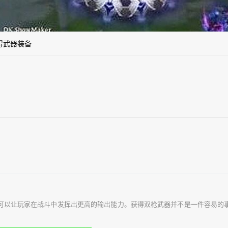
得武器装备
可以让玩家在战斗中发挥出更高的输出能力。获得双枪武器并不是一件容易的