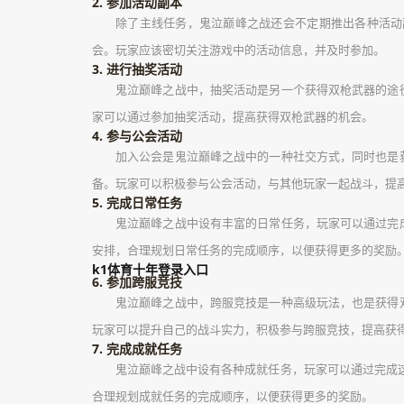
2. 参加活动副本
除了主线任务，鬼泣巅峰之战还会不定期推出各种活动
会。玩家应该密切关注游戏中的活动信息，并及时参加。
3. 进行抽奖活动
鬼泣巅峰之战中，抽奖活动是另一个获得双枪武器的途
家可以通过参加抽奖活动，提高获得双枪武器的机会。
4. 参与公会活动
加入公会是鬼泣巅峰之战中的一种社交方式，同时也是
备。玩家可以积极参与公会活动，与其他玩家一起战斗，提
5. 完成日常任务
鬼泣巅峰之战中设有丰富的日常任务，玩家可以通过完
安排，合理规划日常任务的完成顺序，以便获得更多的奖励
k1体育十年登录入口
6. 参加跨服竞技
鬼泣巅峰之战中，跨服竞技是一种高级玩法，也是获得
玩家可以提升自己的战斗实力，积极参与跨服竞技，提高获
7. 完成成就任务
鬼泣巅峰之战中设有各种成就任务，玩家可以通过完成
合理规划成就任务的完成顺序，以便获得更多的奖励。